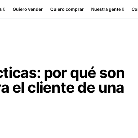
s
Quiero vender
Quiero comprar
Nuestra gente
Co
ticas: por qué son
a el cliente de una