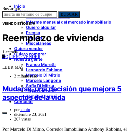
Inicio
Buscar por:
Categorías
BUSCAR
Noticias inmobiliarias
Informe mensual del mercado inmobiliario
VIENDO ETIQUETA
Quiero alquilar
Prensa
Reemplazo de vivienda
Eventos
Miscelaneas
Quiero vender
1 entrada
Quiero comprar
Q
QUIERO VENDER
Nuestra gente
Franco Moretti
LEER MÁS
Leonardo Fabiano
Marcelo Di Mitrio
3 minute read
Marcelo Langone
Sofía Di Mitrio
Mudarse, una decisión que mejora 5
Sofía González
aspectos de la vida
Tomás Salerno
Contacto
por
admin
diciembre 23, 2021
267 vistas
Por Marcelo Di Mitrio, Corredor Inmobiliario Anthony Robbins, el