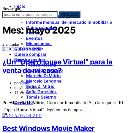
Inicio
Buscar por:
Categorías
BUSCAR
Noticias inmobiliarias
Informe mensual del mercado inmobiliario
Mes:
mayo 2025
Quiero alquilar
Prensa
Eventos
Miscelaneas
2 entradas
Quiero vender
U
UNCATEGORIZED
Quiero comprar
Nuestra gente
¿Un “Open House Virtual” para la
Franco Moretti
venta de mi casa?
Leonardo Fabiano
Marcelo Di Mitrio
Marcelo Langone
por
admin
Sofía Di Mitrio
mayo 27, 2025
Sofía González
14 vistas
Tomás Salerno
Contacto
Por Marcelo Di Mitrio, Corredor Inmobiliario Si, claro que si. El
“Open House Virtual” llegó en los tiempos…
U
UNCATEGORIZED
Best Windows Movie Maker