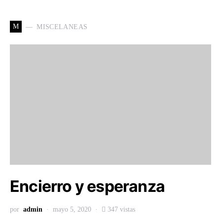
M
MISCELANEAS
Encierro y esperanza
por
admin
mayo 5, 2020
347 vistas