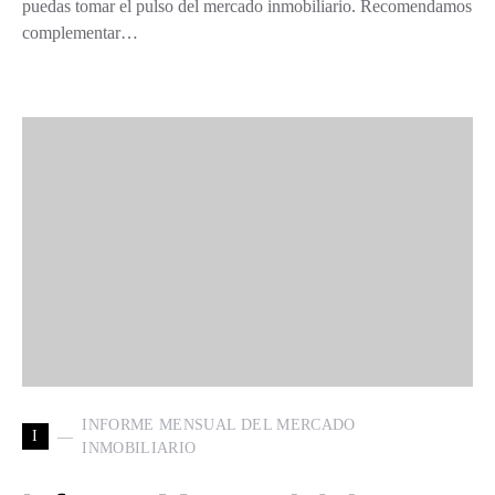
puedas tomar el pulso del mercado inmobiliario. Recomendamos
complementar…
INFORME MENSUAL DEL MERCADO
I
INMOBILIARIO