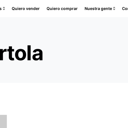
s
Quiero vender
Quiero comprar
Nuestra gente
Co
rtola