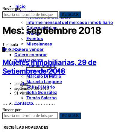
Inicio
Buscar por:
Categorías
BUSCAR
Noticias inmobiliarias
Informe mensual del mercado inmobiliario
Mes:
septiembre 2018
Quiero alquilar
Prensa
Eventos
Miscelaneas
1 entrada
Quiero vender
P
PRENSA
Quiero comprar
Nuestra gente
Mujeres Inmobiliarias, 29 de
Franco Moretti
Setiembre de 2018
Leonardo Fabiano
Marcelo Di Mitrio
Marcelo Langone
por
admin
Sofía Di Mitrio
septiembre 30, 2018
Sofía González
91 vistas
Tomás Salerno
Contacto
……………………………
Buscar por:
BUSCAR
¡RECIBÍ LAS NOVEDADES!