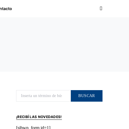
ntacto
Buscar por:
BUSCAR
¡RECIBÍ LAS NOVEDADES!
[sibwp_form id=1]