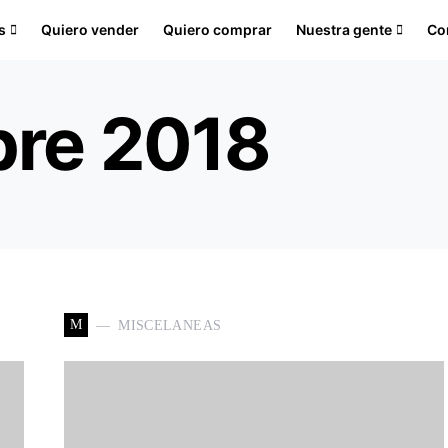
s
Quiero vender
Quiero comprar
Nuestra gente
Co
bre 2018
M
MISCELANEAS