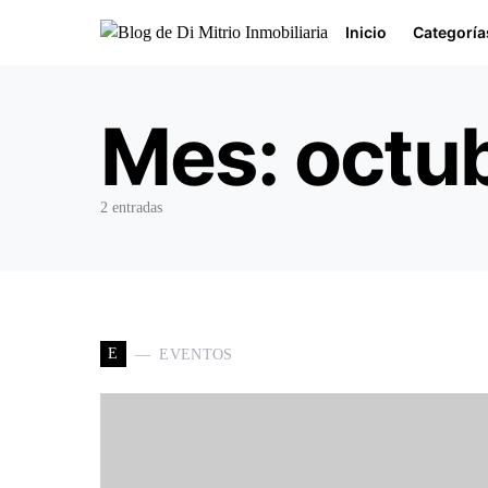
Inicio
Categoría
Buscar por:
Mes:
octu
2 entradas
E
EVENTOS