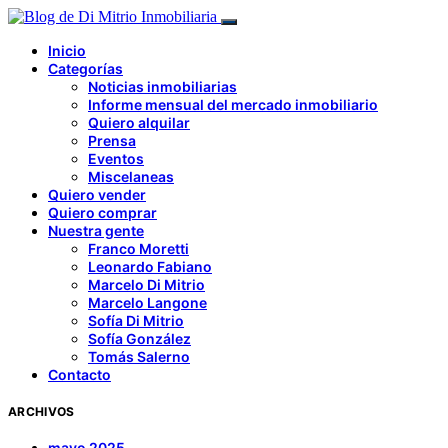
Inicio
Categorías
Noticias inmobiliarias
Informe mensual del mercado inmobiliario
Quiero alquilar
Prensa
Eventos
Miscelaneas
Quiero vender
Quiero comprar
Nuestra gente
Franco Moretti
Leonardo Fabiano
Marcelo Di Mitrio
Marcelo Langone
Sofía Di Mitrio
Sofía González
Tomás Salerno
Contacto
ARCHIVOS
mayo 2025