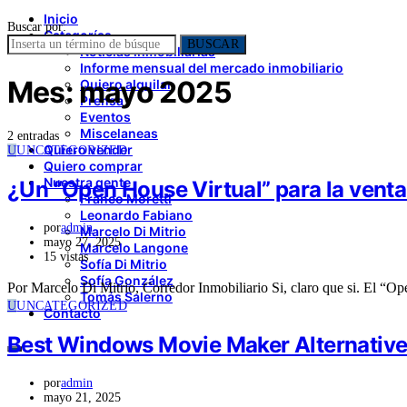
Inicio
Buscar por:
Categorías
BUSCAR
Noticias inmobiliarias
Informe mensual del mercado inmobiliario
Mes:
mayo 2025
Quiero alquilar
Prensa
Eventos
Miscelaneas
2 entradas
Quiero vender
U
UNCATEGORIZED
Quiero comprar
Nuestra gente
¿Un “Open House Virtual” para la venta
Franco Moretti
Leonardo Fabiano
por
admin
Marcelo Di Mitrio
mayo 27, 2025
Marcelo Langone
15 vistas
Sofía Di Mitrio
Sofía González
Por Marcelo Di Mitrio, Corredor Inmobiliario Si, claro que si. El “O
Tomás Salerno
U
UNCATEGORIZED
Contacto
Best Windows Movie Maker Alternative
por
admin
mayo 21, 2025