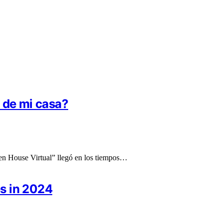
 de mi casa?
pen House Virtual” llegó en los tiempos…
s in 2024