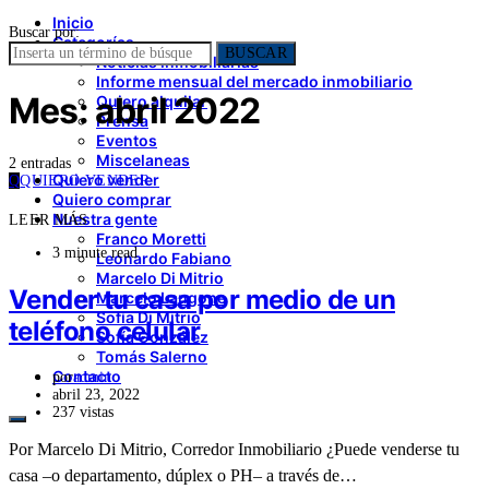
Inicio
Buscar por:
Categorías
BUSCAR
Noticias inmobiliarias
Informe mensual del mercado inmobiliario
Mes:
abril 2022
Quiero alquilar
Prensa
Eventos
Miscelaneas
2 entradas
Quiero vender
Q
QUIERO VENDER
Quiero comprar
Nuestra gente
LEER MÁS
Franco Moretti
3 minute read
Leonardo Fabiano
Marcelo Di Mitrio
Vender tu casa por medio de un
Marcelo Langone
Sofía Di Mitrio
teléfono celular
Sofía González
Tomás Salerno
Contacto
por
admin
abril 23, 2022
237 vistas
Por Marcelo Di Mitrio, Corredor Inmobiliario ¿Puede venderse tu
casa –o departamento, dúplex o PH– a través de…