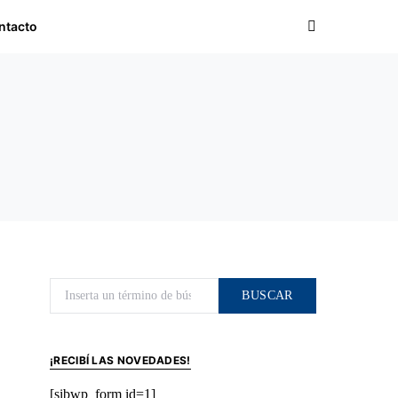
ntacto
Buscar por:
BUSCAR
¡RECIBÍ LAS NOVEDADES!
[sibwp_form id=1]