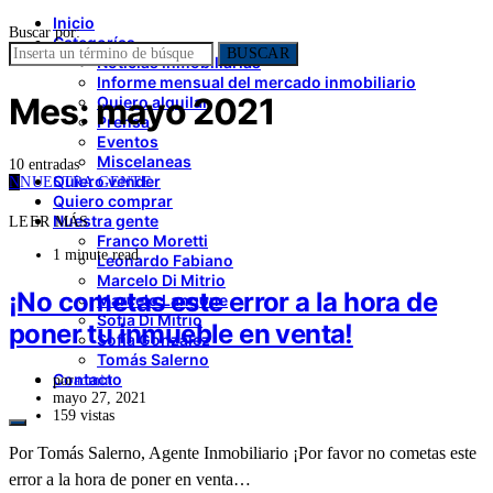
Inicio
Buscar por:
Categorías
BUSCAR
Noticias inmobiliarias
Informe mensual del mercado inmobiliario
Mes:
mayo 2021
Quiero alquilar
Prensa
Eventos
Miscelaneas
10 entradas
Quiero vender
N
NUESTRA GENTE
Quiero comprar
Nuestra gente
LEER MÁS
Franco Moretti
1 minute read
Leonardo Fabiano
Marcelo Di Mitrio
¡No cometas este error a la hora de
Marcelo Langone
Sofía Di Mitrio
poner tu inmueble en venta!
Sofía González
Tomás Salerno
Contacto
por
admin
mayo 27, 2021
159 vistas
Por Tomás Salerno, Agente Inmobiliario ¡Por favor no cometas este
error a la hora de poner en venta…