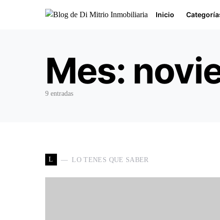
Inicio
Categoría
Buscar por:
Mes:
novi
9 entradas
L
LO TENES QUE SABER