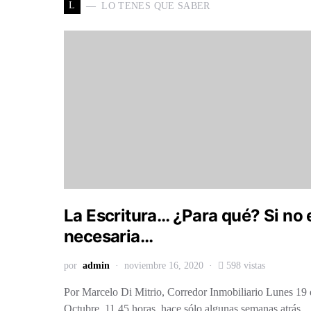
L
LO TENES QUE SABER
La Escritura… ¿Para qué? Si no 
necesaria…
por
admin
noviembre 16, 2020
598 vistas
Por Marcelo Di Mitrio, Corredor Inmobiliario Lunes 19 
Octubre, 11.45 horas, hace sólo algunas semanas atrás.