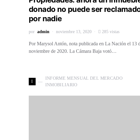
donado no puede ser reclamad
por nadie
por
admin
noviembre 13, 2020
285 vistas
Por Marysol Antón, nota publicada en La Nación el 13 
noviembre de 2020. La Cámara Baja votó…
INFORME MENSUAL DEL MERCADO
I
INMOBILIARIO