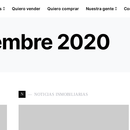
s
Quiero vender
Quiero comprar
Nuestra gente
Co
embre 2020
N
NOTICIAS INMOBILIARIAS