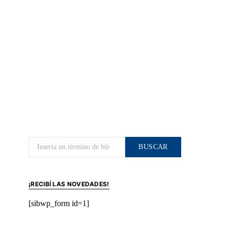
Buscar por:
BUSCAR
¡RECIBÍ LAS NOVEDADES!
[sibwp_form id=1]