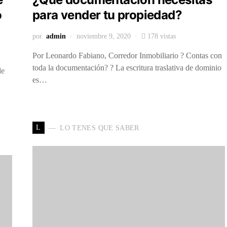
o
para vender tu propiedad?
por
admin
noviembre 9, 2020
178 vistas
Por Leonardo Fabiano, Corredor Inmobiliario ? Contas con
toda la documentación? ? La escritura traslativa de dominio
de
es…
L
LO TENES QUE SABER