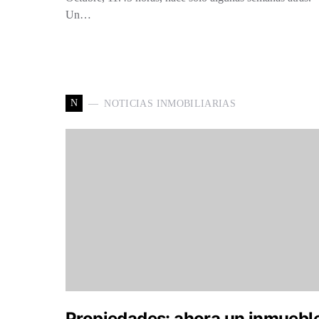
Un…
N
NOTICIAS INMOBILIARIAS
Propiedades: ahora un inmuebl