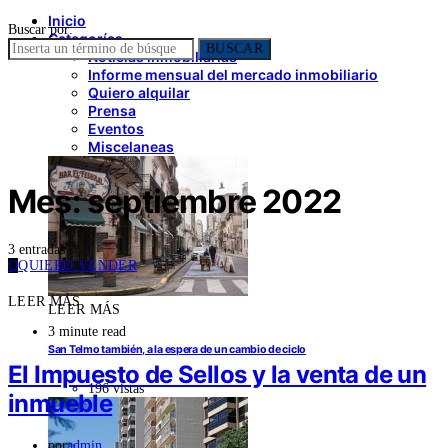
Inicio
Buscar por:
Categorías
BUSCAR
Noticias inmobiliarias
Informe mensual del mercado inmobiliario
Quiero alquilar
Prensa
Eventos
Miscelaneas
Mes:
septiembre 2022
3 entradas
Q
QUIERO VENDER
LEER MÁS
LEER MÁS
3 minute read
San Telmo también, a la espera de un cambio de ciclo
El Impuesto de Sellos y la venta de un
196 vistas
inmueble
por
admin