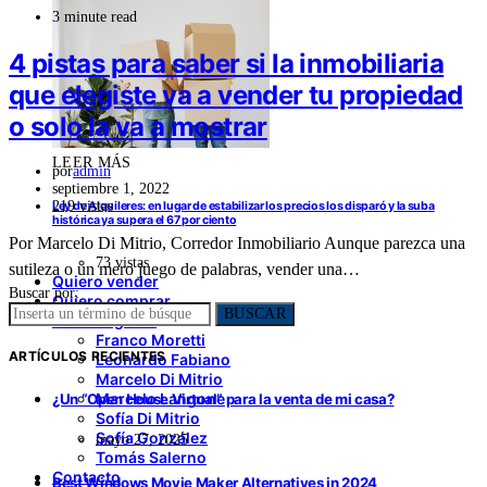
3 minute read
4 pistas para saber si la inmobiliaria
que elegiste va a vender tu propiedad
o solo la va a mostrar
LEER MÁS
por
admin
septiembre 1, 2022
219 vistas
Ley de Alquileres: en lugar de estabilizar los precios los disparó y la suba
histórica ya supera el 67 por ciento
Por Marcelo Di Mitrio, Corredor Inmobiliario Aunque parezca una
73 vistas
sutileza o un mero juego de palabras, vender una…
Quiero vender
Buscar por:
Quiero comprar
BUSCAR
Nuestra gente
Franco Moretti
ARTÍCULOS RECIENTES
Leonardo Fabiano
Marcelo Di Mitrio
Marcelo Langone
¿Un “Open House Virtual” para la venta de mi casa?
Sofía Di Mitrio
Sofía González
mayo 27, 2025
Tomás Salerno
Contacto
Best Windows Movie Maker Alternatives in 2024