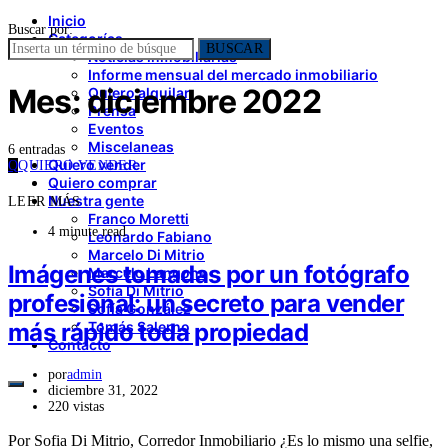
Inicio
Buscar por:
Categorías
BUSCAR
Noticias inmobiliarias
Informe mensual del mercado inmobiliario
Mes:
diciembre 2022
Quiero alquilar
Prensa
Eventos
Miscelaneas
6 entradas
Quiero vender
Q
QUIERO VENDER
Quiero comprar
Nuestra gente
LEER MÁS
Franco Moretti
4 minute read
Leonardo Fabiano
Marcelo Di Mitrio
Imágenes tomadas por un fotógrafo
Marcelo Langone
Sofía Di Mitrio
profesional: un secreto para vender
Sofía González
más rápido toda propiedad
Tomás Salerno
Contacto
por
admin
diciembre 31, 2022
220 vistas
Por Sofia Di Mitrio, Corredor Inmobiliario ¿Es lo mismo una selfie,