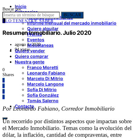
Inicio
Buscar por:
Categorías
BUSCAR
Noticias inmobiliarias
L
LO TENES QUE SABER
Informe mensual del mercado inmobiliario
Quiero alquilar
Resumen Inmobiliario. Julio 2020
Prensa
Eventos
agosto 3, 2020
Miscelaneas
94 vistas
Quiero vender
Quiero comprar
Nuestra gente
Franco Moretti
0
Leonardo Fabiano
Shares
Marcelo Di Mitrio
0
Marcelo Langone
0
Sofía Di Mitrio
0
Sofía González
0
Tomás Salerno
Contacto
Por Leonardo Fabiano, Corredor Inmobiliario
Un recorrido por distintos aspectos que impactan sobre
el Mercado Inmobiliario. Temas como la evolución del
dólar, la inflación, cantidad de compraventas, entre